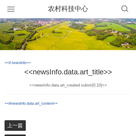
农村科技中心
<<if newsInfo>>
<<newsInfo.data.art_title>>
<<newsInfo.data.art_created.substr(0,10)>>
<<#newsInfo.data.art_content>>
上一篇